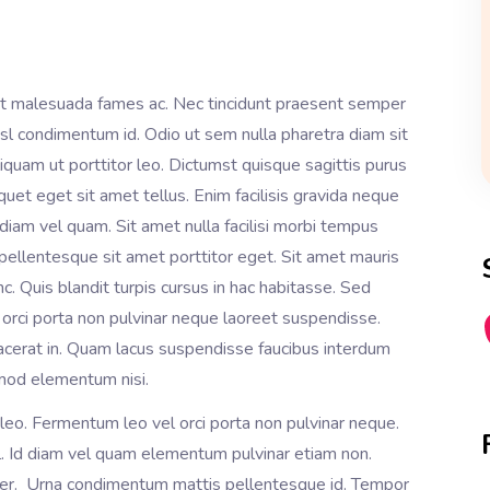
 et malesuada fames ac. Nec tincidunt praesent semper
nisl condimentum id. Odio ut sem nulla pharetra diam sit
iquam ut porttitor leo. Dictumst quisque sagittis purus
uet eget sit amet tellus. Enim facilisis gravida neque
 diam vel quam. Sit amet nulla facilisi morbi tempus
a pellentesque sit amet porttitor eget. Sit amet mauris
 Quis blandit turpis cursus in hac habitasse. Sed
l orci porta non pulvinar neque laoreet suspendisse.
placerat in. Quam lacus suspendisse faucibus interdum
mod elementum nisi.
leo. Fermentum leo vel orci porta non pulvinar neque.
l. Id diam vel quam elementum pulvinar etiam non.
per. Urna condimentum mattis pellentesque id. Tempor