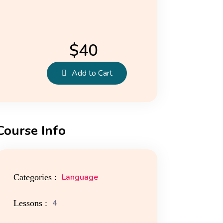
$
40
Add to Cart
Course Info
Language
Categories :
4
Lessons :