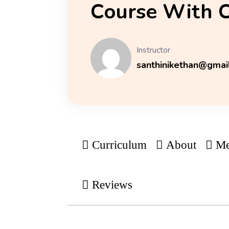
Course With C
Instructor
santhinikethan@gmai
Curriculum
About
Me
Reviews