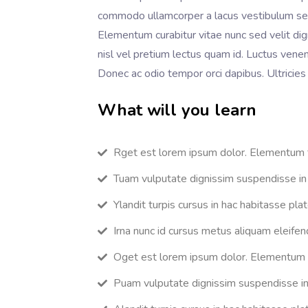
commodo ullamcorper a lacus vestibulum sed a
Elementum curabitur vitae nunc sed velit di
nisl vel pretium lectus quam id. Luctus venena
Donec ac odio tempor orci dapibus. Ultricies l
What will you learn
Rget est lorem ipsum dolor. Elementum fac
Tuam vulputate dignissim suspendisse in e
Ylandit turpis cursus in hac habitasse pla
Irna nunc id cursus metus aliquam eleifen
Oget est lorem ipsum dolor. Elementum faci
Puam vulputate dignissim suspendisse in e