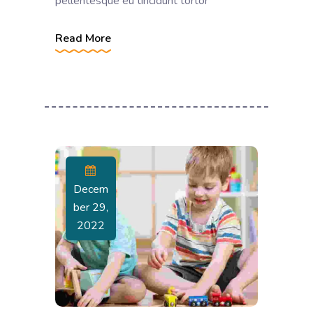
pellentesque eu tincidunt tortor
Read More
Decem
Ber 29,
2022