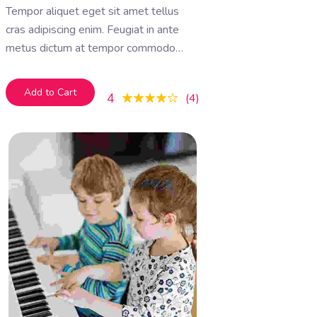
Tempor aliquet eget sit amet tellus
cras adipiscing enim. Feugiat in ante
metus dictum at tempor commodo
ullamcorper. Ullamcorper eget nulla
facilisi etiam dignissim. Vestibulum
Add to Cart
4
4
mattis ullamcorper velit sed
ullamcorper morbi tincidunt ornare.
Dolor sit amet consectetur adipiscing
elit. A erat nam at lectus urna duis
convallis