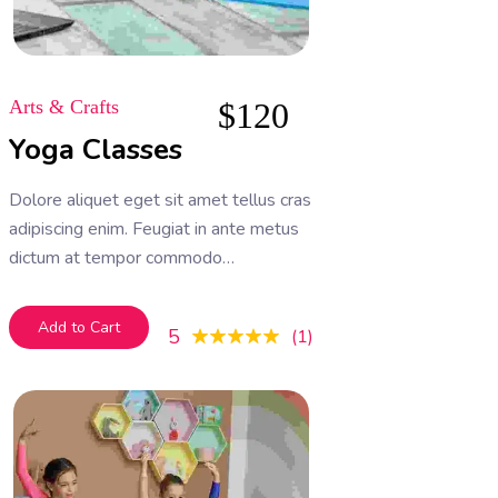
Arts & Crafts
$
120
Yoga Classes
Dolore aliquet eget sit amet tellus cras
adipiscing enim. Feugiat in ante metus
dictum at tempor commodo
ullamcorper. Ullamcorper eget nulla
facilisi etiam dignissim. Vestibulum
Add to Cart
5
1
mattis ullamcorper velit sed
ullamcorper morbi tincidunt ornare.
Dolor sit amet consectetur adipiscing
elit. A erat nam at lectus urna duis
convallis