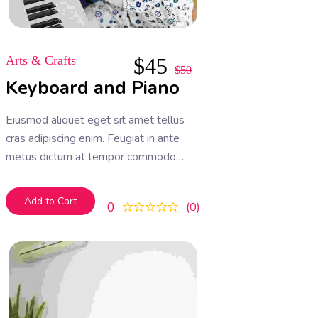
Arts & Crafts
$
45
$
50
Keyboard and Piano
Eiusmod aliquet eget sit amet tellus
cras adipiscing enim. Feugiat in ante
metus dictum at tempor commodo
ullamcorper. Ullamcorper eget nulla
facilisi etiam dignissim. Vestibulum
Add to Cart
0
0
mattis ullamcorper velit sed
ullamcorper morbi tincidunt ornare.
Dolor sit amet consectetur adipiscing
elit. A erat nam at lectus urna duis
convallis