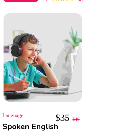
mattis ullamcorper velit sed
ullamcorper morbi tincidunt ornare.
Dolor sit amet consectetur adipiscing
elit. A erat nam at lectus urna duis
convallis
Language
$
35
$
40
Spoken English