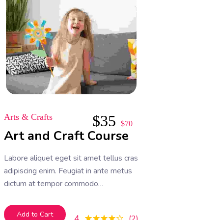
Arts & Crafts
$
35
$
70
Art and Craft Course
Labore aliquet eget sit amet tellus cras
adipiscing enim. Feugiat in ante metus
dictum at tempor commodo
ullamcorper. Ullamcorper eget nulla
facilisi etiam dignissim. Vestibulum
Add to Cart
4
2