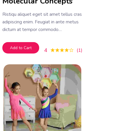
Molecular Concepts
Ristiqu aliquet eget sit amet tellus cras
adipiscing enim. Feugiat in ante metus
dictum at tempor commodo
ullamcorper. Ullamcorper eget nulla
facilisi etiam dignissim. Vestibulum
Add to Cart
4
1
mattis ullamcorper velit sed
ullamcorper morbi tincidunt ornare.
Dolor sit amet consectetur adipiscing
elit. A erat nam at lectus urna duis
convallis