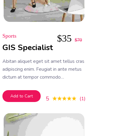
Sports
$
35
$
70
GIS Specialist
Abitan aliquet eget sit amet tellus cras
adipiscing enim. Feugiat in ante metus
dictum at tempor commodo
ullamcorper. Ullamcorper eget nulla
facilisi etiam dignissim. Vestibulum
Add to Cart
5
1
mattis ullamcorper velit sed
ullamcorper morbi tincidunt ornare.
Dolor sit amet consectetur adipiscing
elit. A erat nam at lectus urna duis
convallis