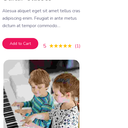
Alesua aliquet eget sit amet tellus cras
adipiscing enim. Feugiat in ante metus
dictum at tempor commodo
ullamcorper. Ullamcorper eget nulla
facilisi etiam dignissim. Vestibulum
Add to Cart
5
1
mattis ullamcorper velit sed
ullamcorper morbi tincidunt ornare.
Dolor sit amet consectetur adipiscing
elit. A erat nam at lectus urna duis
convallis