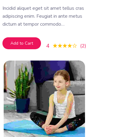
Incidid aliquet eget sit amet tellus cras
adipiscing enim. Feugiat in ante metus
dictum at tempor commodo
ullamcorper. Ullamcorper eget nulla
facilisi etiam dignissim. Vestibulum
Add to Cart
4
2
mattis ullamcorper velit sed
ullamcorper morbi tincidunt ornare.
Dolor sit amet consectetur adipiscing
elit. A erat nam at lectus urna duis
convallis