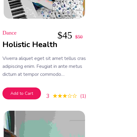
Dance
$
45
$
50
Holistic Health
Viverra aliquet eget sit amet tellus cras
adipiscing enim. Feugiat in ante metus
dictum at tempor commodo
ullamcorper. Ullamcorper eget nulla
facilisi etiam dignissim. Vestibulum
Add to Cart
3
1
mattis ullamcorper velit sed
ullamcorper morbi tincidunt ornare.
Dolor sit amet consectetur adipiscing
elit. A erat nam at lectus urna duis
convallis