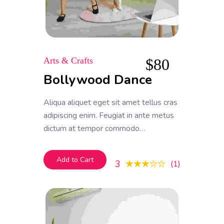
Arts & Crafts
$
80
Bollywood Dance
Aliqua aliquet eget sit amet tellus cras
adipiscing enim. Feugiat in ante metus
dictum at tempor commodo
ullamcorper. Ullamcorper eget nulla
facilisi etiam dignissim. Vestibulum
Add to Cart
3
1
mattis ullamcorper velit sed
ullamcorper morbi tincidunt ornare.
Dolor sit amet consectetur adipiscing
elit. A erat nam at lectus urna duis
convallis