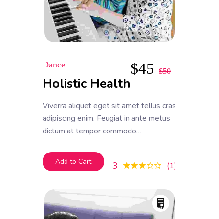
Dance
$
45
$
50
Holistic Health
Viverra aliquet eget sit amet tellus cras
adipiscing enim. Feugiat in ante metus
dictum at tempor commodo
ullamcorper. Ullamcorper eget nulla
facilisi etiam dignissim. Vestibulum
Add to Cart
3
1
mattis ullamcorper velit sed
ullamcorper morbi tincidunt ornare.
Dolor sit amet consectetur adipiscing
elit. A erat nam at lectus urna duis