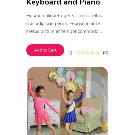
Keyboard and Piano
Eiusmod aliquet eget sit amet tellus
cras adipiscing enim. Feugiat in ante
metus dictum at tempor commodo
ullamcorper. Ullamcorper eget nulla
facilisi etiam dignissim. Vestibulum
Add to Cart
0
0
mattis ullamcorper velit sed
ullamcorper morbi tincidunt ornare.
Dolor sit amet consectetur adipiscing
elit. A erat nam at lectus urna duis
convallis