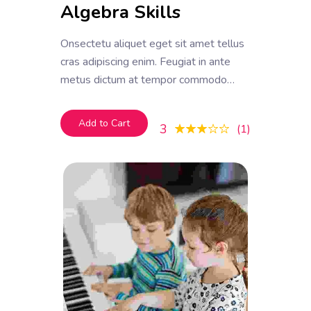
Algebra Skills
Onsectetu aliquet eget sit amet tellus
cras adipiscing enim. Feugiat in ante
metus dictum at tempor commodo
ullamcorper. Ullamcorper eget nulla
facilisi etiam dignissim. Vestibulum
Add to Cart
3
1
mattis ullamcorper velit sed
ullamcorper morbi tincidunt ornare.
Dolor sit amet consectetur adipiscing
elit. A erat nam at lectus urna duis
convallis