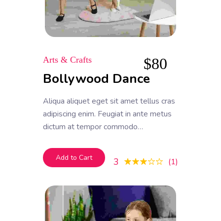
Arts & Crafts
$
80
Bollywood Dance
Aliqua aliquet eget sit amet tellus cras
adipiscing enim. Feugiat in ante metus
dictum at tempor commodo
ullamcorper. Ullamcorper eget nulla
facilisi etiam dignissim. Vestibulum
Add to Cart
3
1
mattis ullamcorper velit sed
ullamcorper morbi tincidunt ornare.
Dolor sit amet consectetur adipiscing
elit. A erat nam at lectus urna duis
convallis