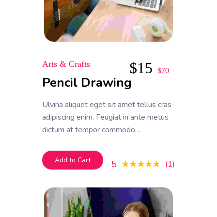
Arts & Crafts
$
15
$
70
Pencil Drawing
Ulvina aliquet eget sit amet tellus cras
adipiscing enim. Feugiat in ante metus
dictum at tempor commodo
ullamcorper. Ullamcorper eget nulla
facilisi etiam dignissim. Vestibulum
Add to Cart
5
1
mattis ullamcorper velit sed
ullamcorper morbi tincidunt ornare.
Dolor sit amet consectetur adipiscing
elit. A erat nam at lectus urna duis