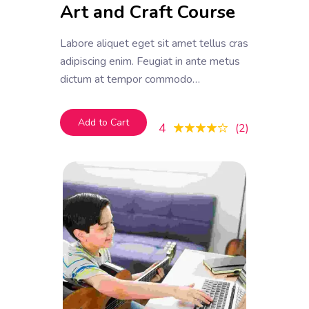
Art and Craft Course
Labore aliquet eget sit amet tellus cras
adipiscing enim. Feugiat in ante metus
dictum at tempor commodo
ullamcorper. Ullamcorper eget nulla
facilisi etiam dignissim. Vestibulum
Add to Cart
4
2
mattis ullamcorper velit sed
ullamcorper morbi tincidunt ornare.
Dolor sit amet consectetur adipiscing
elit. A erat nam at lectus urna duis
convallis