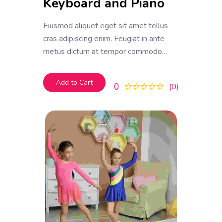
Keyboard and Piano
Eiusmod aliquet eget sit amet tellus
cras adipiscing enim. Feugiat in ante
metus dictum at tempor commodo
ullamcorper. Ullamcorper eget nulla
facilisi etiam dignissim. Vestibulum
Add to Cart
0
0
mattis ullamcorper velit sed
ullamcorper morbi tincidunt ornare.
Dolor sit amet consectetur adipiscing
elit. A erat nam at lectus urna duis
convallis